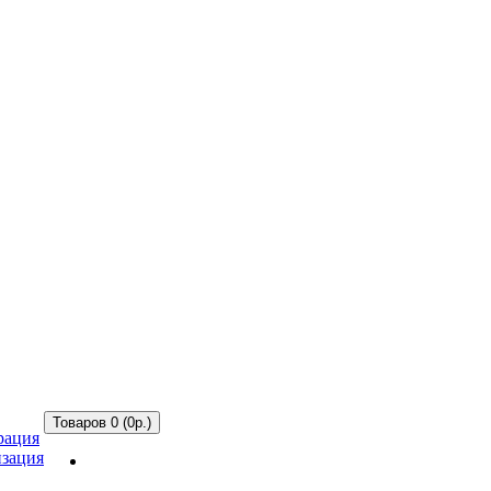
Товаров 0 (0р.)
рация
зация