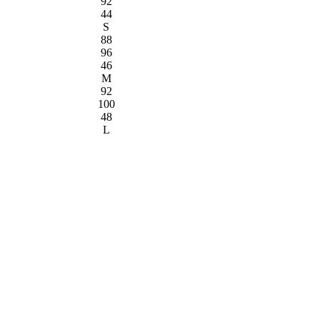
92
44
S
88
96
46
M
92
100
48
L