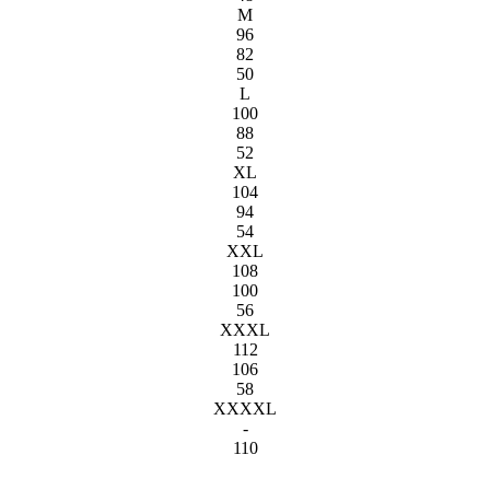
M
96
82
50
L
100
88
52
XL
104
94
54
XXL
108
100
56
XXXL
112
106
58
XXXXL
-
110