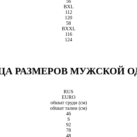
56
BXL
112
120
58
BXXL
116
124
ЦА РАЗМЕРОВ МУЖСКОЙ 
RUS
EURO
обхват груди (см)
обхват талии (см)
46
S
92
78
48