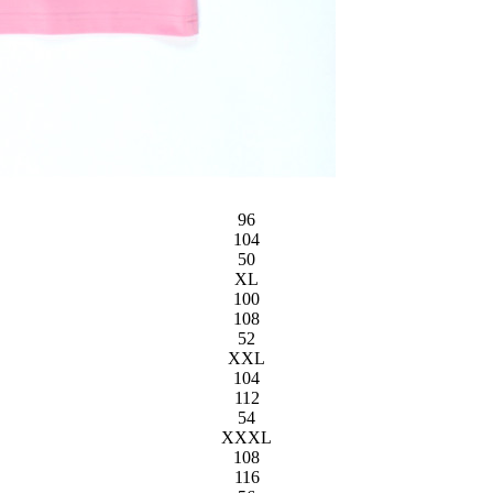
96
104
50
XL
100
108
52
XXL
104
112
54
XXXL
108
116