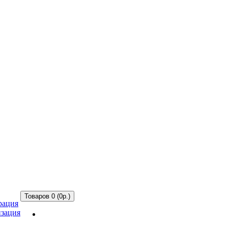
Товаров 0 (0р.)
рация
зация