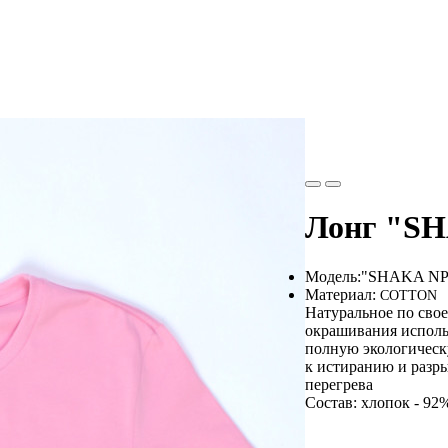
Лонг "S
Модель:
"SHAKA NP
Материал:
COTTON
Натуральное по свое
окрашивания использ
полную экологическ
к истиранию и разры
перегрева
Состав: хлопок - 92%